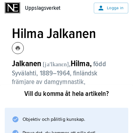
Uppslagsverket
Uppslagsverket
Logga in
Hilma Jalkanen
Jalkanen
Hilma,
,
född
[jaʹlkanɛn]
Syvälahti,
1889–1964, finländsk
främjare av damgymnastik,
gymnastiklärare vid Helsingfors
Vill du komma åt hela artikeln?
universitet 1938–58.
Hilma Jalkanen ledde gymnastikkurser och
Objektiv och pålitlig kunskap.
uppvisningar i Finland och utrikes och var
ledare för de finländska