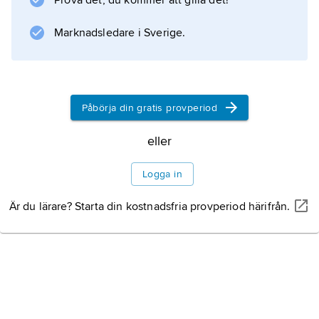
Prova det, du kommer att gilla det!
damgymnastiktrupperna vid OS i Berlin 1936
och i Helsingfors 1952.
Marknadsledare i Sverige.
Information om artikeln
Påbörja din gratis provperiod
eller
Logga in
Är du lärare? Starta din kostnadsfria provperiod härifrån.