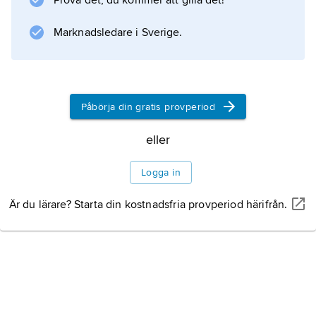
Prova det, du kommer att gilla det!
Berggrund
Marknadsledare i Sverige.
Klimat
Påbörja din gratis provperiod
Växt- och djurliv
eller
Litteraturanvisning
Logga in
Är du lärare? Starta din kostnadsfria provperiod härifrån.
Information om artikeln