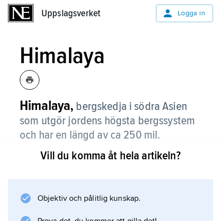
Uppslagsverket
Uppslagsverket
Logga in
Himalaya
Himalaya,
bergskedja i södra Asien
som utgör jordens högsta bergssystem
och har en längd av ca 250 mil.
Vill du komma åt hela artikeln?
Från söder till norr kan Himalayas
bergskedjor, som i huvudsak utgörs av bågar
med nordväst–sydöstlig sträckning, indelas i
Siwalikbergen, Främre Himalaya, Höga
Objektiv och pålitlig kunskap.
Himalaya och Transhimalaya.