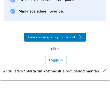
Prova det, du kommer att gilla det!
Marknadsledare i Sverige.
Information om artikeln
Påbörja din gratis provperiod
eller
Logga in
Är du lärare? Starta din kostnadsfria provperiod härifrån.