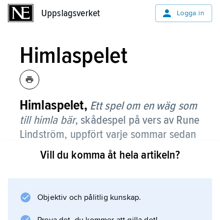
Uppslagsverket
Uppslagsverket
Logga in
Himlaspelet
Himlaspelet,
Ett spel om en wäg som
till himla bär
, skådespel på vers av Rune
Lindström, uppfört varje sommar sedan
1941 i Leksand (utom 1944–48).
Vill du komma åt hela artikeln?
Himlaspelet anknyter till folkliga
trosföreställningar och har lånat sin form av
dalmålningstraditionen.
Objektiv och pålitlig kunskap.