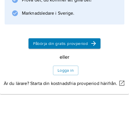
Prova det, du kommer att gilla det!
från Centralamerika, odlas som prydnadsväxt;
i Sverige måste knölrötterna tas upp och
Marknadsledare i Sverige.
förvaras frostfritt under vintern.
Påbörja din gratis provperiod
Information om artikeln
eller
Logga in
Är du lärare? Starta din kostnadsfria provperiod härifrån.