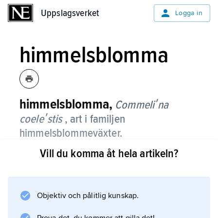
Uppslagsverket
Uppslagsverket
Logga in
himmelsblomma
himmelsblomma,
Commeliʹna
coeleʹstis
, art i familjen
himmelsblommeväxter.
Vill du komma åt hela artikeln?
Det är en flerårig, ca 50 cm hög ört med
upprätta grenar, lansettlika blad och kraftigt
uppsvällda, knöllika rötter. De något
oregelbundna blommorna är stora och
Objektiv och pålitlig kunskap.
praktfullt himmelsblå. Arten, som härstammar