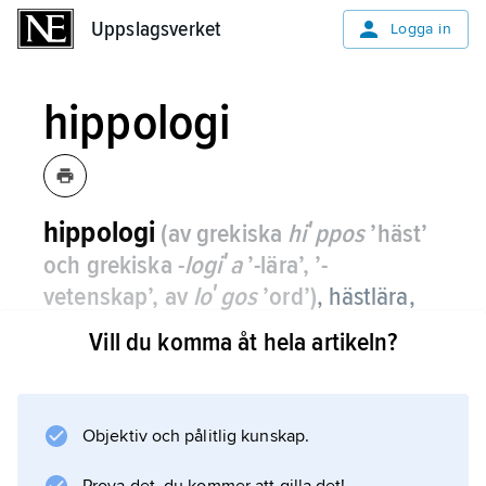
Uppslagsverket
Uppslagsverket
Logga in
hippologi
hippologi
(av grekiska
hiʹppos
’häst’
och grekiska -
logiʹa
’-lära’, ’-
vetenskap’, av
loʹgos
’ord’)
,
hästlära,
en kombination av teoretisk och
Vill du komma åt hela artikeln?
praktisk, på vetenskaplig grund stående
kunskap om hästen och dess
användning.
Objektiv och pålitlig kunskap.