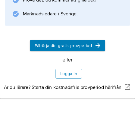
Prova det, du kommer att gilla det!
Marknadsledare i Sverige.
Information om artikeln
Påbörja din gratis provperiod
eller
Logga in
Är du lärare? Starta din kostnadsfria provperiod härifrån.