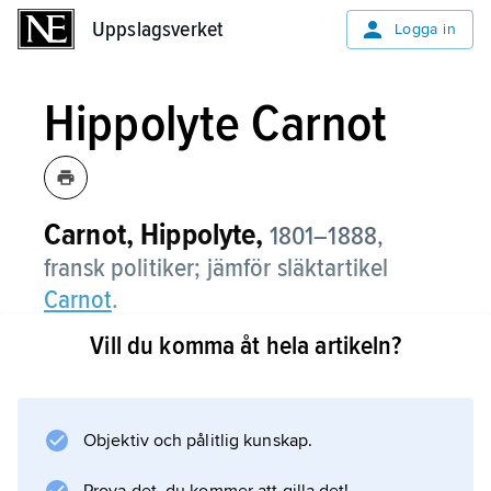
Uppslagsverket
Uppslagsverket
Logga in
Hippolyte Carnot
Carnot, Hippolyte,
1801–1888,
fransk politiker; jämför släktartikel
Carnot
.
Vill du komma åt hela artikeln?
Carnot följde 1815 fadern i exil. Efter dennes
död återvände han till Frankrike. Carnot
utsågs efter februarirevolutionen 1848 till
undervisningsminister men avgick samma år.
Objektiv och pålitlig kunskap.
Efter andra kejsardömets fall deltog han i