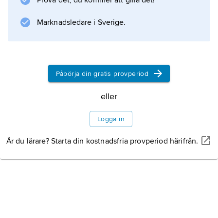
Prova det, du kommer att gilla det!
utformningen av tredje republikens författning
och valdes 1875 till senator på livstid.
Marknadsledare i Sverige.
Information om artikeln
Påbörja din gratis provperiod
eller
Logga in
Är du lärare? Starta din kostnadsfria provperiod härifrån.