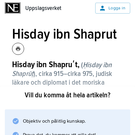
Uppslagsverket
Uppslagsverket
Logga in
Hisday ibn Shaprut
Hisday ibn Shapruʹt,
(
Ḥisday ibn
Shaprūṭ
), cirka 915–cirka 975, judisk
läkare och diplomat i det moriska
Spanien.
Vill du komma åt hela artikeln?
Hisday ibn Shaprut, som var hovläkare hos
kalifen Abd ar-Rahman III och dennes
efterträdare i Córdoba, genomförde ett antal
Objektiv och pålitlig kunskap.
framgångsrika diplomatiska uppdrag för dessa