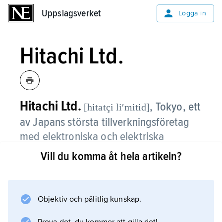
Uppslagsverket
Uppslagsverket
Logga in
Hitachi Ltd.
Hitachi Ltd.
,
Tokyo, ett
[hitatçi liʹmitid]
av Japans största tillverkningsföretag
med elektroniska och elektriska
produkter som huvudinriktning, grundat
Vill du komma åt hela artikeln?
1910.
Hitachi är en av världens ledande tillverkare
Objektiv och pålitlig kunskap.
av stordatorer och halvledare. Andra viktiga
områden är utrustning för elproduktion samt