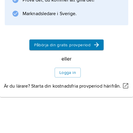
Prova det, du kommer att gilla det!
) är den största. Jordbruk och fiske, ofta i
kombination, samt fiskförädling är de
Marknadsledare i Sverige.
viktigaste näringarna.
Påbörja din gratis provperiod
Information om artikeln
eller
Logga in
Är du lärare? Starta din kostnadsfria provperiod härifrån.