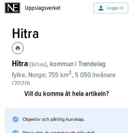
Uppslagsverket
Uppslagsverket
Logga in
Hitra
Hitra
,
kommun i Trøndelag
[hiʹtrɑ]
2
fylke, Norge; 755 km
, 5 050 invånare
(2020).
Vill du komma åt hela artikeln?
Sedan 2020 ingår även en del av den tidigare
kommunen Snillfjord i Hitra. Kommunen
omfattar ett flertal öar, av vilka ön Hitra (571,5
Objektiv och pålitlig kunskap.
km
2