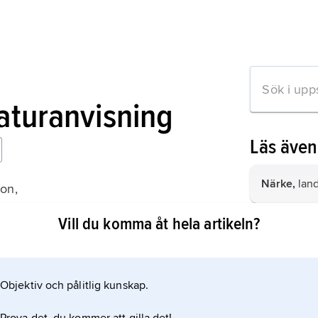
raturanvisning
Läs äve
Närke,
land
on,
n naturgeografisk beskrivning
Vill du komma åt hela artikeln?
Europa,
jor
efter Ocean
kontinente
Objektiv och pålitlig kunskap.
Asien,
jord
mation om artikeln
folkrikaste 