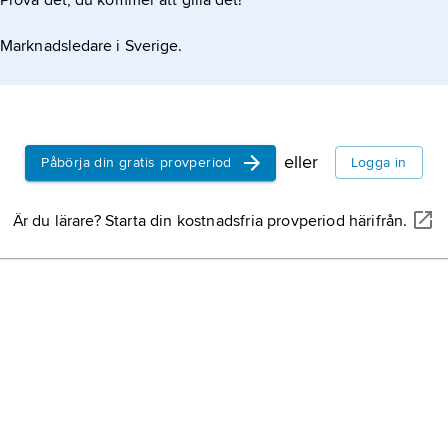
Prova det, du kommer att gilla det!
4/5 av kont
Marknadsledare i Sverige.
Södermanl
i Svealand.
Guatemala
eller
Påbörja din gratis provperiod
Logga in
Afrika,
jord
världsdel.
Är du lärare? Starta din kostnadsfria provperiod härifrån.
Uppland,
la
Kanada,
C
Östersjön,
(medelhav)
genom Katt
i förbinde