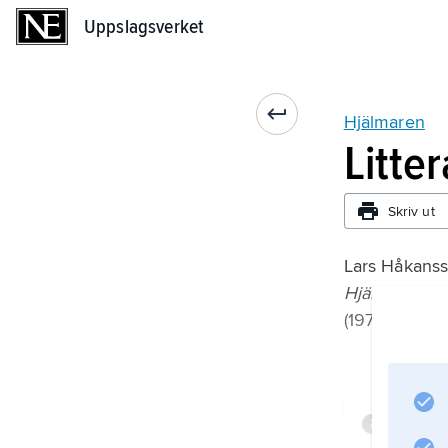
Uppslagsverket
Uppslagsverket
Hjälmaren
Litte
Skriv ut
Lars Håkanss
Hjälmaren: E
(1978);
Infor