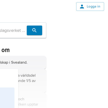
Logga in
n om
skap i Svealand.
dens minsta världsdel
ien, utgörande 1/5 av
n Eurasien.
ens största och
världsdel, vilken upptar