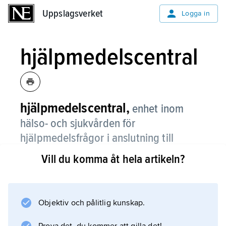
Uppslagsverket
Uppslagsverket
Logga in
hjälpmedelscentral
hjälpmedelscentral,
enhet inom
hälso- och sjukvården för
hjälpmedelsfrågor i anslutning till
rehabilitering och habilitering.
Vill du komma åt hela artikeln?
Centralerna är konsultenheter gentemot
primärvården och olika kliniker som ordinerar
hjälpmedel. De svarar också för information
Objektiv och pålitlig kunskap.
och utbildning om hjälpmedel samt för inköp,