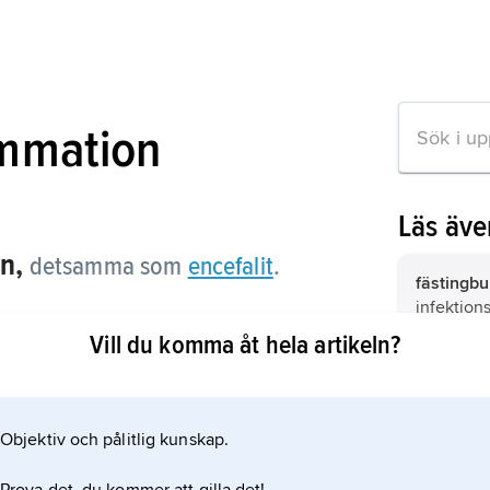
ammation
Läs äv
n,
detsamma som
encefalit
.
fästingbu
infektion
detsamm
Vill du komma åt hela artikeln?
pleocyto
rtikeln
inflammato
blodkropp
Objektiv och pålitlig kunskap.
ryggmärgs
vid olika 