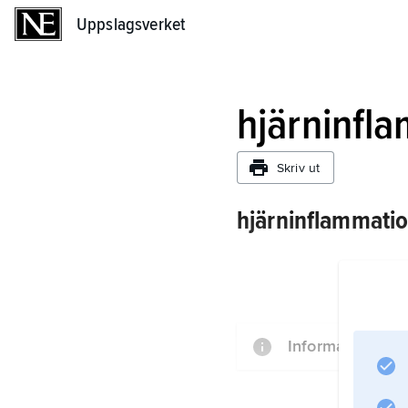
Uppslagsverket
Uppslagsverket
hjärninfl
Skriv ut
hjärninflammatio
Information om a