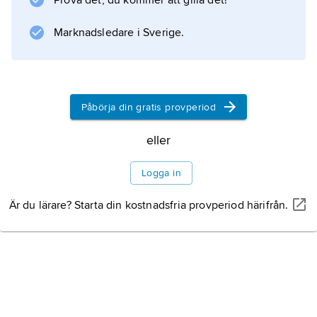
Prova det, du kommer att gilla det!
behandlas handlar
Marknadsledare i Sverige.
Information om artikeln
Påbörja din gratis provperiod
eller
Logga in
Är du lärare? Starta din kostnadsfria provperiod härifrån.