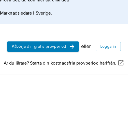
Prova det, du kommer att gilla det!
). Av de egentliga hjärntumörerna är
Marknadsledare i Sverige.
är här
eller
Påbörja din gratis provperiod
Logga in
Är du lärare? Starta din kostnadsfria provperiod härifrån.