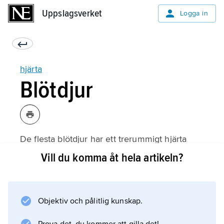
Uppslagsverket
Uppslagsverket
Logga in
hjärta
Blötdjur
De flesta blötdjur har ett trerummigt hjärta
med två förmak och en kammare. Det finns
Vill du komma åt hela artikeln?
vanligen ett förmak per gäle. Pärlbåtarna (
Nautilus
) bland bläckfiskarna har således fyra gälar
Objektiv och pålitlig kunskap.
och fyra förmak.