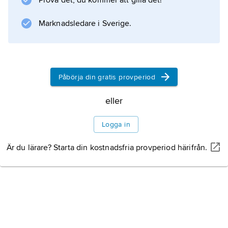
Prova det, du kommer att gilla det!
Marknadsledare i Sverige.
Information om artikeln
Påbörja din gratis provperiod
eller
Logga in
Är du lärare? Starta din kostnadsfria provperiod härifrån.