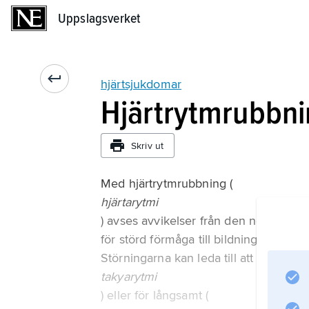
Uppslagsverket
Uppslagsverket
hjärtsjukdomar
Hjärtrytmrubbn
Skriv ut
Med hjärtrytmrubbning (
hjärtarytmi
) avses avvikelser från den normala sl
för störd förmåga till bildning och/elle
Störningarna kan leda till att hjärtat sl
takyarytmi
) eller för långsamt (