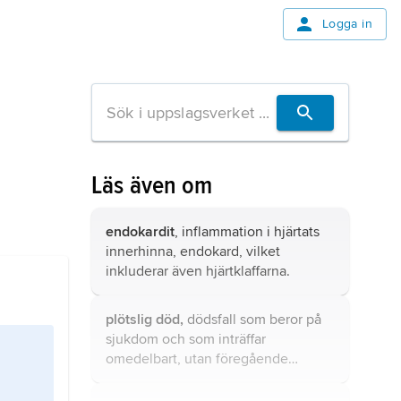
Logga in
Läs även om
endokardit
, inflammation i hjärtats
innerhinna, endokard, vilket
inkluderar även hjärtklaffarna.
plötslig död,
dödsfall som beror på
sjukdom och som inträffar
omedelbart, utan föregående
symtom, eller mycket kort efter att
symtomen börjat.