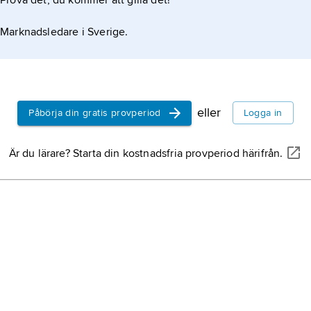
Prova det, du kommer att gilla det!
Marknadsledare i Sverige.
eller
Påbörja din gratis provperiod
Logga in
Är du lärare? Starta din kostnadsfria provperiod härifrån.