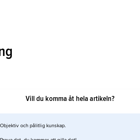
ing
Vill du komma åt hela artikeln?
agrytmen (sinusrytmen). Hjärtrytmrubbning är ett uttryck
r transport av elektriska impulser inom hjärtat.
år oregelbundet utan också att det slår för fort (
Objektiv och pålitlig kunskap.