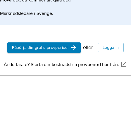
Prova det, du kommer att gilla det!
Marknadsledare i Sverige.
eller
Påbörja din gratis provperiod
Logga in
Är du lärare? Starta din kostnadsfria provperiod härifrån.