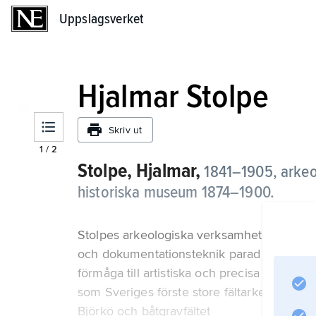
Uppslagsverket
Uppslagsverket
Hjalmar Stolpe
Skriv ut
1
/
2
Stolpe, Hjalmar,
1841–1905, arkeo
historiska museum 1874–1900.
Stolpes arkeologiska verksamhet utmärktes
och dokumentationsteknik parad med goda
förmåga till artistiska och precisa avbildni
som Sveriges förste store fältarkeolog geno
Björkö och båtgravfältet