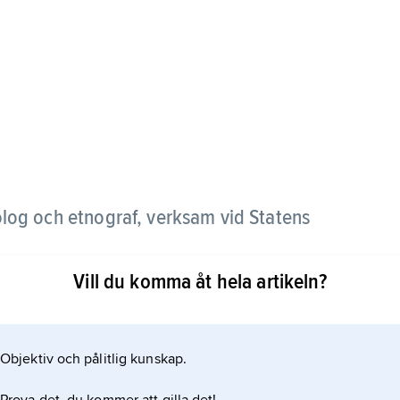
log och etnograf, verksam vid Statens
Vill du komma åt hela artikeln?
 av en för tiden ovanligt noggrann utgrävnings-
 kunskaper i zoologi och osteologi samt en
ngar. Stolpe använde tidigt fototekniken och framstår
Objektiv och pålitlig kunskap.
m stilbildande utgrävningar av bl.a. Birka på