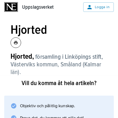
Uppslagsverket
Uppslagsverket
Logga in
Hjorted
Hjorted,
församling i Linköpings stift,
Västerviks kommun, Småland (Kalmar
län).
Vill du komma åt hela artikeln?
Hjorted är en skogig, starkt bruten och sjörik
sprickdalsbygd med spridd bebyggelse i dal-
och strandlägen.
Objektiv och pålitlig kunskap.