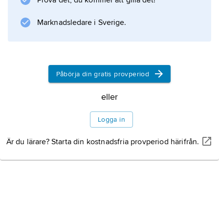
Prova det, du kommer att gilla det!
Information om artikeln
Marknadsledare i Sverige.
Påbörja din gratis provperiod
eller
Logga in
Är du lärare? Starta din kostnadsfria provperiod härifrån.