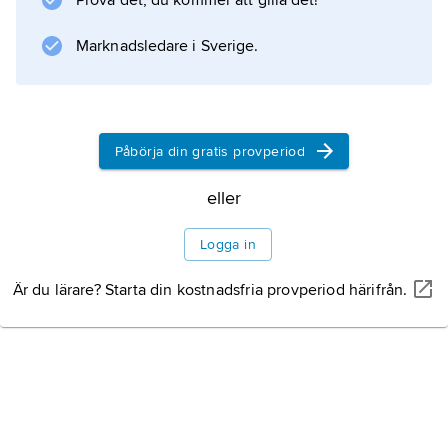
Prova det, du kommer att gilla det!
Information om artikeln
Marknadsledare i Sverige.
Påbörja din gratis provperiod
eller
Logga in
Är du lärare? Starta din kostnadsfria provperiod härifrån.