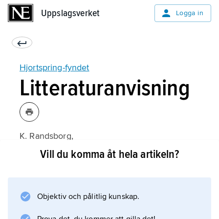
Uppslagsverket
Uppslagsverket
Logga in
Hjortspring-fyndet
Litteraturanvisning
K. Randsborg,
Hjortspring: Warfare and Sacrifice in Early
Vill du komma åt hela artikeln?
Europe
(1996);
Objektiv och pålitlig kunskap.