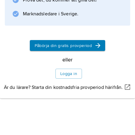
Prova det, du kommer att gilla det!
Marknadsledare i Sverige.
Påbörja din gratis provperiod
eller
Logga in
Är du lärare? Starta din kostnadsfria provperiod härifrån.