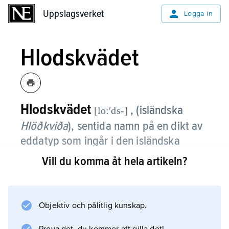
Uppslagsverket
Uppslagsverket
Logga in
Hlodskvädet
Hlodskvädet
, (isländska
[lo:ʹds-]
Hlöðkviða
), sentida namn på en dikt av
eddatyp som ingår i den isländska
Hervarar saga.
Vill du komma åt hela artikeln?
Kvädet handlar om halvbröderna Angantyr
och Hlod, söner till kung Heidrek. Angantyr är
äktfödd och rättmätig arvinge till faderns
Objektiv och pålitlig kunskap.
gotiska rike. Hlod är frilloson, och hans mor