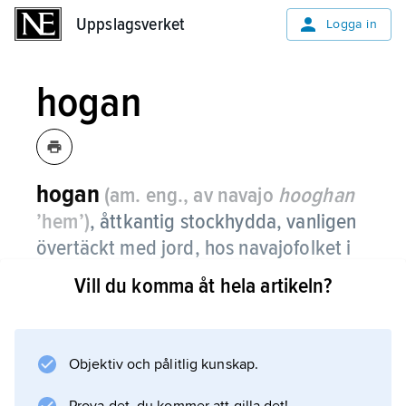
Uppslagsverket
Uppslagsverket
Logga in
hogan
hogan
(am. eng., av navajo
hooghan
’hem’)
, åttkantig stockhydda, vanligen
övertäckt med jord, hos navajofolket i
sydvästra USA.
Vill du komma åt hela artikeln?
Byggandet av en hogan är omgivet av ett
strikt rituellt regelsystem, och hyddan
betraktas av navajofolket som en avbild av
Objektiv och pålitlig kunskap.
universum.