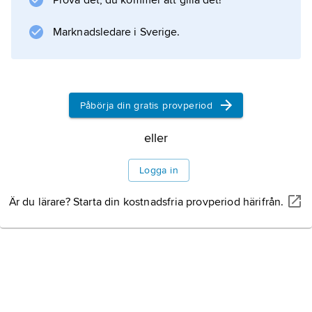
Prova det, du kommer att gilla det!
Marknadsledare i Sverige.
Information om artikeln
Påbörja din gratis provperiod
eller
Logga in
Är du lärare? Starta din kostnadsfria provperiod härifrån.