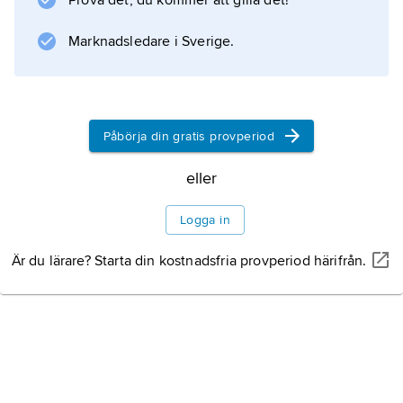
Information om artikeln
Prova det, du kommer att gilla det!
Marknadsledare i Sverige.
Påbörja din gratis provperiod
eller
Logga in
Är du lärare? Starta din kostnadsfria provperiod härifrån.