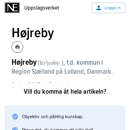
Uppslagsverket
Uppslagsverket
Logga in
Højreby
Højreby
,
f.d. kommun i
[hɔʹjrəby:]
Region Sjælland på Lolland, Danmark.
Sedan 2007 ingår Højreby i
Vill du komma åt hela artikeln?
Lollands
kommun.
Objektiv och pålitlig kunskap.