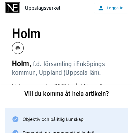
Uppslagsverket
Uppslagsverket
Logga in
Holm
Holm,
f.d. församling i Enköpings
kommun, Uppland (Uppsala län).
Holm, som sedan 2010 ingår i församlingen
Vill du komma åt hela artikeln?
Lagunda
, är en låglänt, till största delen odlad slättbygd
på ett näs mellan två mälarvikar, kringflutet
ännu under järnåldern.
Objektiv och pålitlig kunskap.