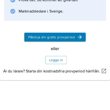
Prova det, du kommer att gilla det!
Marknadsledare i Sverige.
Information om artikeln
Påbörja din gratis provperiod
eller
Logga in
Är du lärare? Starta din kostnadsfria provperiod härifrån.