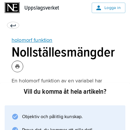
Uppslagsverket
Uppslagsverket
Logga in
holomorf funktion
Nollställesmängder
En holomorf funktion av en variabel har
isolerade nollställen
Vill du komma åt hela artikeln?
om den inte är identiskt lika med noll. Detta
innebär att om ƒ(
a
Objektiv och pålitlig kunskap.
) = 0, så är ƒ(
b