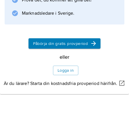
Prova det, du kommer att gilla det!
) ≠ 0 för alla
b
Marknadsledare i Sverige.
≠
a
tillräckligt nära
Påbörja din gratis provperiod
a
eller eljest ƒ(
eller
b
) = 0 för alla
Logga in
b
nära
Är du lärare? Starta din kostnadsfria provperiod härifrån.
Information om artikeln