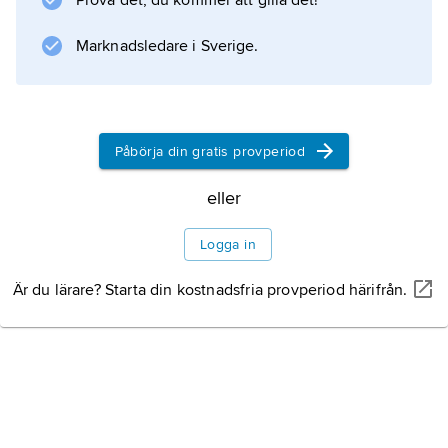
Prova det, du kommer att gilla det!
Information om artikeln
Marknadsledare i Sverige.
Påbörja din gratis provperiod
eller
Logga in
Är du lärare? Starta din kostnadsfria provperiod härifrån.