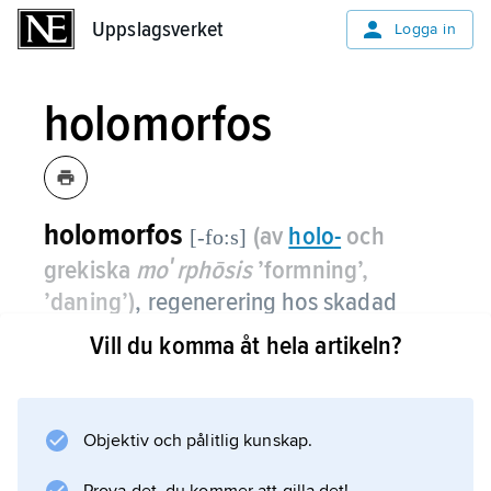
Uppslagsverket
Uppslagsverket
Logga in
holomorfos
holomorfos
(av
holo
-
och
[-fo:s]
grekiska
moʹrphōsis
’formning’,
’daning’)
, regenerering hos skadad
organism när den förlorade delen
Vill du komma åt hela artikeln?
fullständigt ersätts eller återbildas.
Objektiv och pålitlig kunskap.