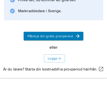
Johannesbrevet samt i östkyrkan
Prova det, du kommer att gilla det!
Hebreerbrevet, i västkyrkan
Marknadsledare i Sverige.
Uppenbarelseboken.
De som av varierande orsaker var omstridda
kallades
Påbörja din gratis provperiod
antilegomena
.
eller
Logga in
Information om artikeln
Är du lärare? Starta din kostnadsfria provperiod härifrån.