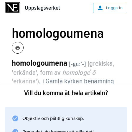
Uppslagsverket
Uppslagsverket
Logga in
homologoumena
homologoumena
(grekiska,
[-gu:ʹ-]
'erkända', form av
homologeʹō
'erkänna')
,
i Gamla kyrkan benämning
på de urkristna skrifter som var
Vill du komma åt hela artikeln?
oomstridda i alla kristna församlingar:
de fyra evangelierna,
Apostlagärningarna, Paulusbreven,
Objektiv och pålitlig kunskap.
Första Petrusbrevet, Första