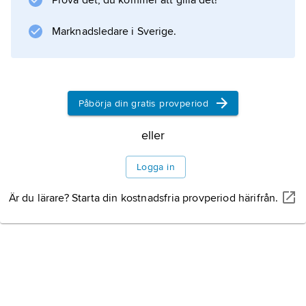
Prova det, du kommer att gilla det!
världens mest sålda motorcykelmodell.
Personbilstillverkningen startades 1962 med
Marknadsledare i Sverige.
små sportbilar, som liksom de därpå följande
bilmodellerna kännetecknades av avancerade
motorkonstruktioner.
Påbörja din gratis provperiod
eller
Information om artikeln
Logga in
Är du lärare? Starta din kostnadsfria provperiod härifrån.