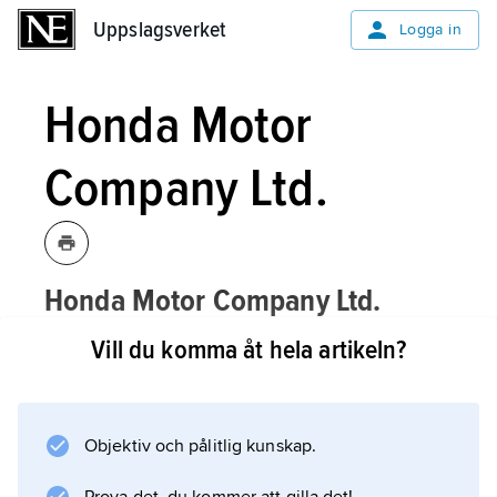
Uppslagsverket
Uppslagsverket
Logga in
Honda Motor
Company Ltd.
Honda Motor Company Ltd.
u
,
Tokyo,
[hɔʹndə mə
təkɐʹmpəni liʹmitid]
Vill du komma åt hela artikeln?
Japan, en av världens ledande
motorcykel- och personbilstillverkare.
Objektiv och pålitlig kunskap.
Honda grundades 1948 av Soichiro Honda
(1907–91) och producerade redan 1959