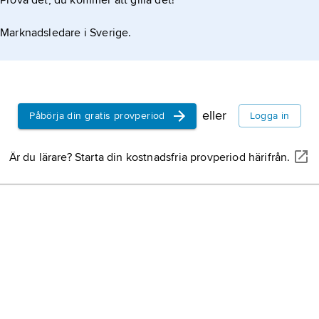
Prova det, du kommer att gilla det!
Marknadsledare i Sverige.
eller
Påbörja din gratis provperiod
Logga in
Är du lärare? Starta din kostnadsfria provperiod härifrån.