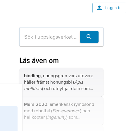
Logga in
Läs även om
biodling,
näringsgren vars utövare
håller främst honungsbi (
Apis
mellifera
) och utnyttjar dem som
producenter av honung och vax
samt som pollinatörer.
Mars 2020,
amerikansk rymdsond
med robotbil (
Perseverance
) och
helikopter (
Ingenuity
) som
anlände till planeten Mars i februari
2021.