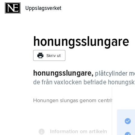
Uppslagsverket
Uppslagsverket
honungsslungare
Skriv ut
honungsslungare,
plåtcylinder m
de från vaxlocken befriade honungsk
Honungen slungas genom centrifugalkrafte
Information om artikeln