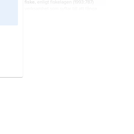
fiske,
enligt fiskelagen (1993:787)
verksamhet som syftar till att fånga
eller döda fritt levande fisk.
Europa,
jordens minsta världsdel
efter Oceanien, utgörande 1/5 av
kontinenten Eurasien.
Finland,
stat i Nordeuropa.
Frankrike,
stat i Västeuropa.
Island,
stat i Nordatlanten.
Litauen,
stat vid Östersjön.
Norge,
stat i Nordeuropa.