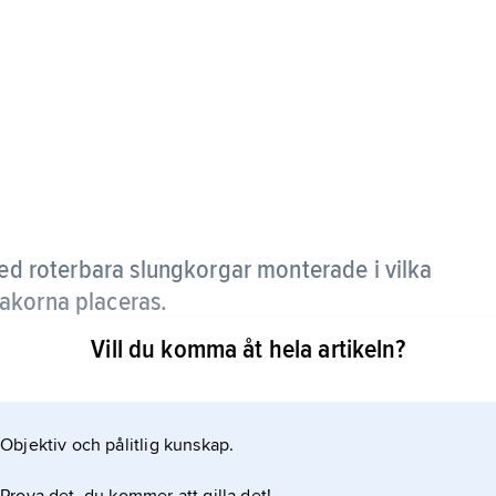
ed roterbara slungkorgar monterade i vilka
akorna placeras.
Vill du komma åt hela artikeln?
n ut mot kärlets vägg och samlas på dess botten.
Objektiv och pålitlig kunskap.