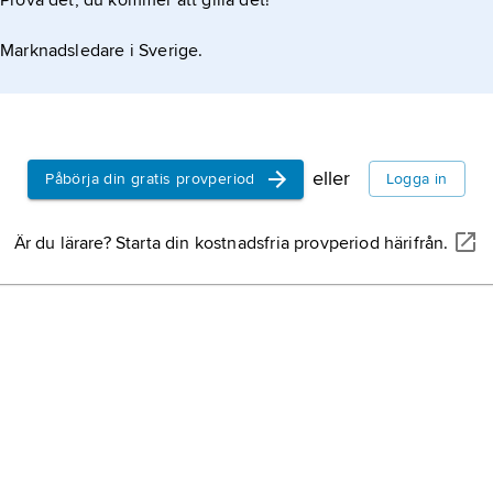
Prova det, du kommer att gilla det!
Marknadsledare i Sverige.
eller
Påbörja din gratis provperiod
Logga in
Är du lärare? Starta din kostnadsfria provperiod härifrån.