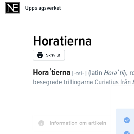
Uppslagsverket
Uppslagsverket
Horatierna
Skriv ut
Horaʹtierna
(latin
Horaʹtii
), 
[-tsi-]
besegrade trillingarna Curiatius frå
Information om artikeln