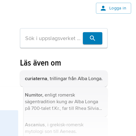
Logga in
Läs även om
curiaterna
, trillingar från Alba Longa.
Numitor,
enligt romersk
sägentradition kung av Alba Longa
på 700-talet f.Kr., far till Rhea Silvia
och morfar till Romulus och Remus.
Ascanius
, i grekisk-romersk
mytologi son till Aeneas.