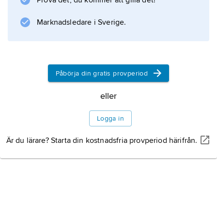
Prova det, du kommer att gilla det!
Marknadsledare i Sverige.
Information om artikeln
Påbörja din gratis provperiod
eller
Logga in
Är du lärare? Starta din kostnadsfria provperiod härifrån.