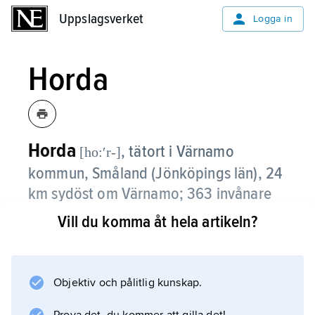
Uppslagsverket
Uppslagsverket
Logga in
Horda
Horda
,
tätort i Värnamo
[ho:ʹr-]
kommun, Småland (Jönköpings län), 24
km sydöst om Värnamo;
363 invånare
(2021)
.
Vill du komma åt hela artikeln?
I Horda, beläget öster om riksväg 27, finns en
del småindustri. Pendling sker främst till
Rydaholm och Värnamo.
Objektiv och pålitlig kunskap.