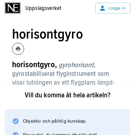
Uppslagsverket
Uppslagsverket
Logga in
horisontgyro
horisontgyro,
gyrohorisont
,
gyrostabiliserat flyginstrument som
visar lutningen av ett flygplans längd-
och tväraxlar i förhållande till
Vill du komma åt hela artikeln?
horisonten.
Instrumentet används vid flygning utan yttre
referenser, t.ex. i moln, och utnyttjades
Objektiv och pålitlig kunskap.
praktiskt första gången 1926.