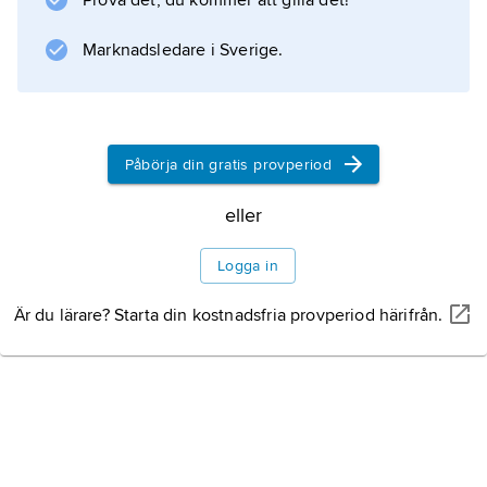
Prova det, du kommer att gilla det!
Marknadsledare i Sverige.
Information om artikeln
Påbörja din gratis provperiod
eller
Logga in
Är du lärare? Starta din kostnadsfria provperiod härifrån.