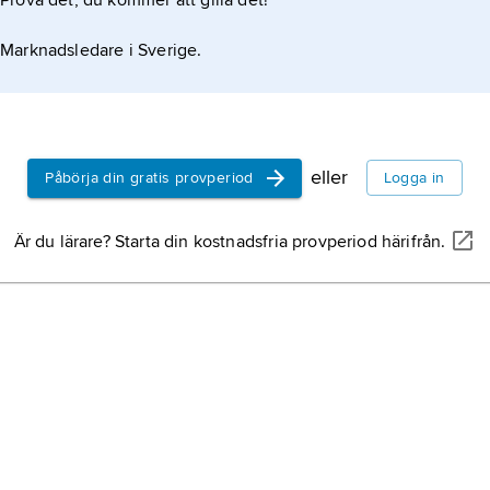
Prova det, du kommer att gilla det!
Marknadsledare i Sverige.
eller
Påbörja din gratis provperiod
Logga in
Är du lärare? Starta din kostnadsfria provperiod härifrån.