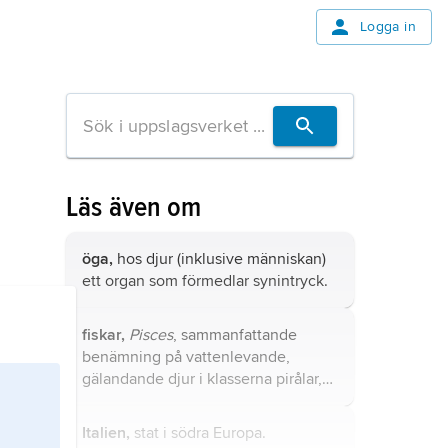
Logga in
Läs även om
öga,
hos djur (inklusive människan)
ett organ som förmedlar synintryck.
fiskar,
Pisces
, sammanfattande
benämning på vattenlevande,
gälandande djur i klasserna pirålar,
nejonögon, broskfiskar och
benfiskar.
Italien,
stat i södra Europa.