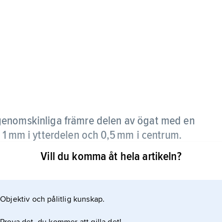
genomskinliga främre delen av ögat med en
 1 mm i ytterdelen och 0,5 mm i centrum.
Vill du komma åt hela artikeln?
ade fibrer. Ytan täcks av ett rikt innerverat och
rvätskan. På insidan finns ett lager av endotelceller.
ring från kammarvattnet i främre ögonkammaren och
Objektiv och pålitlig kunskap.