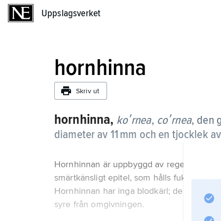
Uppslagsverket
Uppslagsverket
hornhinna
Skriv ut
hornhinna,
koʹrnea
,
coʹrnea
,
den 
diameter av 11 mm och en tjocklek av
Hornhinnan är uppbyggd av regelbundet lagr
smärtkänsligt epitel, som hålls fuktigt av tå
Hornhinnan har inga blodkärl; den får nä
syre från omgivningen.