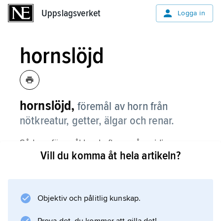
Uppslagsverket
Uppslagsverket
Logga in
hornslöjd
hornslöjd,
föremål av horn från
nötkreatur, getter, älgar och renar.
Sådana föremål har haft en mångsidig
Vill du komma åt hela artikeln?
användning i äldre tid, och renhorn är i dag ett
viktigt material inom sameslöjden. Oxhorn är
segt och starkt och lätt att bearbeta med kniv,
såg och svarv; det kan, då det är uppvärmt,
Objektiv och pålitlig kunskap.
pressas i former som består sedan hornet