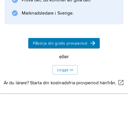
Prova det, du kommer att gilla det!
kallnat. Det kan poleras
Marknadsledare i Sverige.
Information om artikeln
Påbörja din gratis provperiod
eller
Logga in
Är du lärare? Starta din kostnadsfria provperiod härifrån.