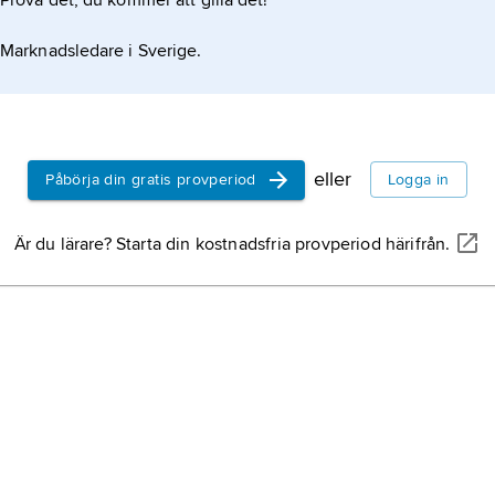
Prova det, du kommer att gilla det!
Marknadsledare i Sverige.
eller
Påbörja din gratis provperiod
Logga in
Är du lärare? Starta din kostnadsfria provperiod härifrån.