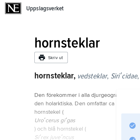
Uppslagsverket
Uppslagsverket
hornsteklar
Skriv ut
hornsteklar,
vedsteklar
,
Siriʹcidae
Den förekommer i alla djurgeografiska regi
den holarktiska. Den omfattar ca 90 arter, v
hornstekel (
Uroʹcerus giʹgas
) och blå hornstekel (
Siʹrex juveʹncus