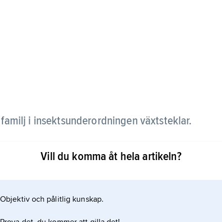
,
familj i insektsunderordningen växtsteklar.
oner utom den australiska och är artrikast inom
Vill du komma åt hela artikeln?
arav åtta i Sverige. Arterna stor eller gul
Objektiv och pålitlig kunskap.