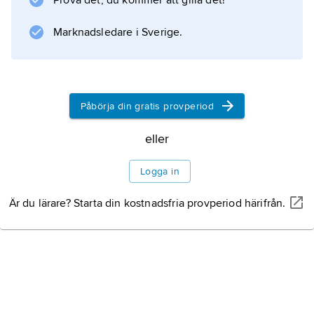
Prova det, du kommer att gilla det!
viss tidpunkt, t.ex. en persons
Marknadsledare i Sverige.
födelseögonblick.
Sådana beräkningar görs numera enkelt med
hjälp av väletablerade astronomiska teorier.
Påbörja din gratis provperiod
eller
Information om artikeln
Logga in
Är du lärare? Starta din kostnadsfria provperiod härifrån.