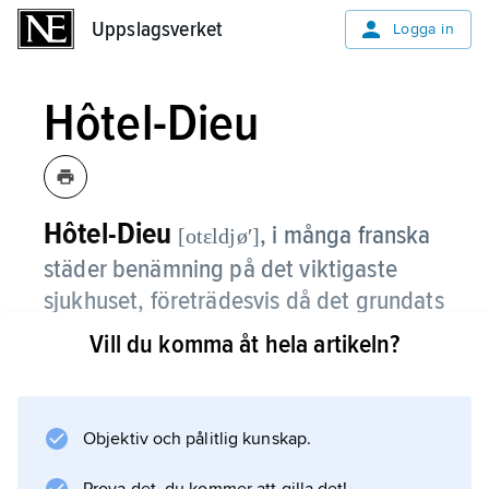
Uppslagsverket
Uppslagsverket
Logga in
Hôtel-Dieu
Hôtel-Dieu
,
i många franska
[otɛldjøʹ]
städer benämning på det viktigaste
sjukhuset, företrädesvis då det grundats
under medeltiden.
Vill du komma åt hela artikeln?
Hôtel-Dieu i Beaune (nu museum) var ett av
de vackraste medeltida sjukhusen i Europa,
grundat 1443.
Objektiv och pålitlig kunskap.