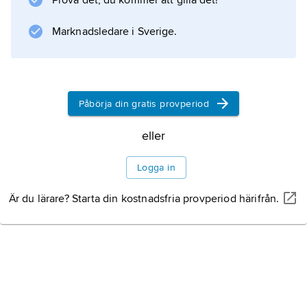
Prova det, du kommer att gilla det!
Marknadsledare i Sverige.
Information om artikeln
Påbörja din gratis provperiod
eller
Logga in
Är du lärare? Starta din kostnadsfria provperiod härifrån.