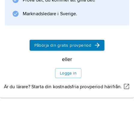
Prova det, du kommer att gilla det!
Hova
och
Marknadsledare i Sverige.
Älgarås
.
Påbörja din gratis provperiod
Information om artikeln
eller
Logga in
Är du lärare? Starta din kostnadsfria provperiod härifrån.