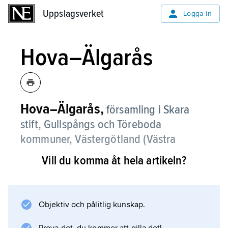
Uppslagsverket
Uppslagsverket
Logga in
Hova–Älgarås
Hova–Älgarås,
församling i Skara
stift, Gullspångs och Töreboda
kommuner, Västergötland (Västra
Götalands län).
Vill du komma åt hela artikeln?
Hova–Älgarås bildades 2006 genom
sammanslagning av Hova och Älgarås
församlingar. För fornlämningar, kyrkor och
Objektiv och pålitlig kunskap.
ortnamn se