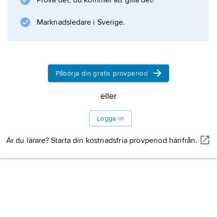
Prova det, du kommer att gilla det!
Marknadsledare i Sverige.
Information om artikeln
Påbörja din gratis provperiod
eller
Logga in
Är du lärare? Starta din kostnadsfria provperiod härifrån.