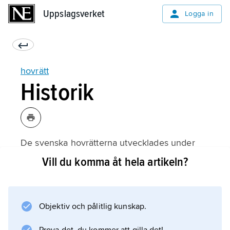
Uppslagsverket
Uppslagsverket
Logga in
hovrätt
Historik
De svenska hovrätterna utvecklades under
början av 1600-talet efter mönster från
Vill du komma åt hela artikeln?
Tyskland. Till en början var avsikten att skapa
en ersättning för konungen som slutinstans i
det svenska domstolssystemet, men redan
Objektiv och pålitlig kunskap.
efter några år återinfördes rätten att gå till
kungs.