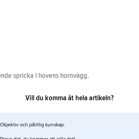
ende spricka i hovens hornvägg.
lastning av hoven och dålig hovvård. Den
Vill du komma åt hela artikeln?
st, som hårdnar efter en stund. Orsaken till
Objektiv och pålitlig kunskap.