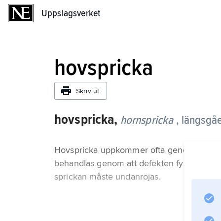
Uppslagsverket
Uppslagsverket
hovspricka
Skriv ut
hovspricka,
hornspricka
, längsgå
Hovspricka uppkommer ofta genom snedbe
behandlas genom att defekten fylls med pla
sprickan måste undanröjas.