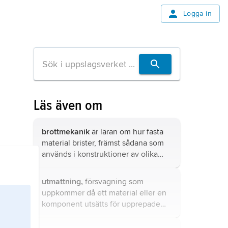
Logga in
Läs även om
brottmekanik
är läran om hur fasta
material brister, främst sådana som
används i konstruktioner av olika
slag.
utmattning,
försvagning som
uppkommer då ett material eller en
komponent utsätts för upprepade
belastningar som vid ett tillräckligt
antal belastningsväxlingar leder till