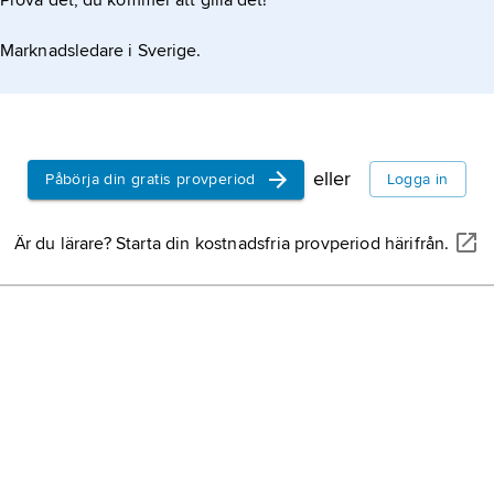
Prova det, du kommer att gilla det!
Marknadsledare i Sverige.
eller
Påbörja din gratis provperiod
Logga in
Är du lärare? Starta din kostnadsfria provperiod härifrån.