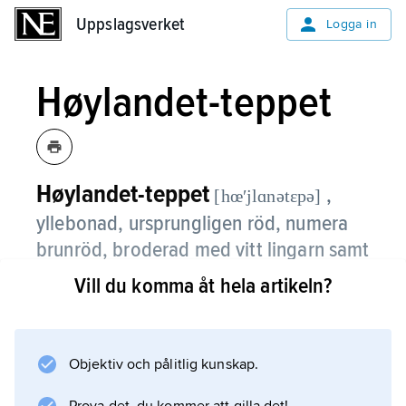
Uppslagsverket
Uppslagsverket
Logga in
Høylandet-teppet
Høylandet-teppet
,
[hœʹjlɑnətɛpə]
yllebonad, ursprungligen röd, numera
brunröd, broderad med vitt lingarn samt
blått, gult och grönt ullgarn, från
Vill du komma åt hela artikeln?
Høylandets kyrka i Trøndelag fylke,
Norge.
Objektiv och pålitlig kunskap.
Motivet är hämtat ur berättelser om Jesu
födelse och de tre konungarna. Bonaden, som