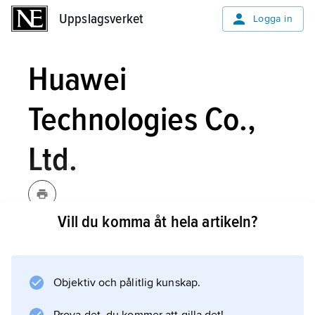
Uppslagsverket
Uppslagsverket
Logga in
Huawei
Technologies Co.,
Ltd.
Vill du komma åt hela artikeln?
Huawei Technologies Co., Ltd.
,
Shenzhen, internationellt
[xwawej]
kinesiskt telekomföretag som tillverkar
Objektiv och pålitlig kunskap.
bland annat mobiltelefoner och