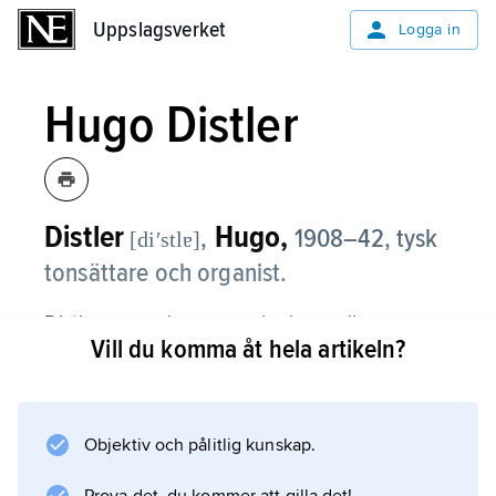
Uppslagsverket
Uppslagsverket
Logga in
Hugo Distler
Distler
Hugo,
,
1908–42, tysk
[diʹstlɐ]
tonsättare och organist.
Distler var verksam som kyrkomusiker,
Vill du komma åt hela artikeln?
körledare och pedagog i Lübeck, Stuttgart
och Berlin. Som kompositör är han mest känd
för sina talrika körsatser, sakrala och profana,
t.ex.
Objektiv och pålitlig kunskap.
Geistliche Chormusik