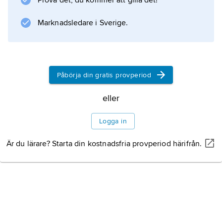
Prova det, du kommer att gilla det!
(i Heinrich Schütz anda, 1934–41) och
Mörike-Chorliederbuch
Marknadsledare i Sverige.
(1938–39). Därmed kom han att tillhöra de
tongivande inom tysk körmusik. Hans
Påbörja din gratis provperiod
Information om artikeln
eller
Logga in
Är du lärare? Starta din kostnadsfria provperiod härifrån.