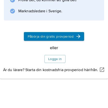
Prova det, du kommer att gilla det!
Marknadsledare i Sverige.
Påbörja din gratis provperiod
eller
Logga in
Är du lärare? Starta din kostnadsfria provperiod härifrån.