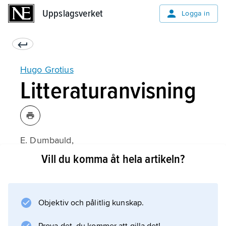
Uppslagsverket
Uppslagsverket
Logga in
Hugo Grotius
Litteraturanvisning
E. Dumbauld,
The Life and Legal Writings of Hugo Grotius
Vill du komma åt hela artikeln?
(1969);
Objektiv och pålitlig kunskap.
Information om artikeln