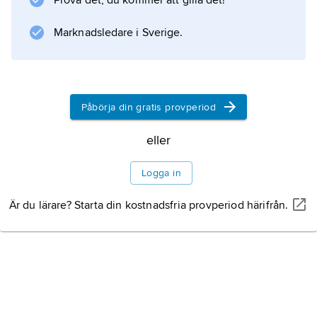
Prova det, du kommer att gilla det!
Barnbiblioteket Saga.
Litteraturanvisning
Marknadsledare i Sverige.
Påbörja din gratis provperiod
Information om artikeln
eller
Logga in
Är du lärare? Starta din kostnadsfria provperiod härifrån.