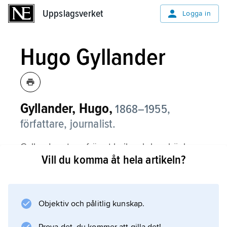
Uppslagsverket
Uppslagsverket
Logga in
Hugo Gyllander
Gyllander, Hugo,
1868–1955,
författare, journalist.
Gyllander utgav främst lyrik och barnböcker.
Vill du komma åt hela artikeln?
Diktsamlingar av hans hand utkom 1895, 1910
och 1925. Mest känd blev han för sina sagor
och dikter för barn, t.ex.
Solkatten och andra sagor
Objektiv och pålitlig kunskap.
(1926), och för sitt hängivna arbete för