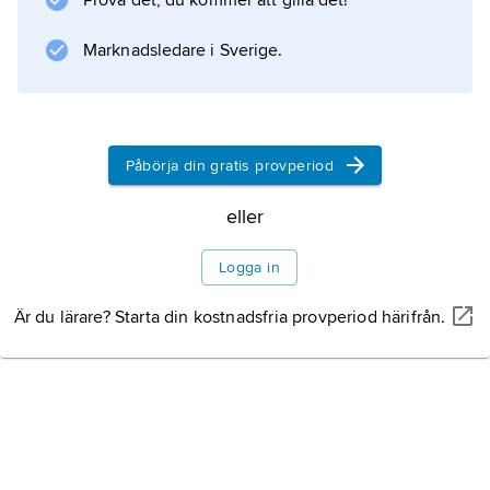
Prova det, du kommer att gilla det!
Information om artikeln
Marknadsledare i Sverige.
Påbörja din gratis provperiod
eller
Logga in
Är du lärare? Starta din kostnadsfria provperiod härifrån.