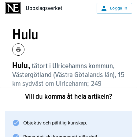
Uppslagsverket
Uppslagsverket
Logga in
Hulu
Hulu,
tätort i Ulricehamns kommun,
Västergötland (Västra Götalands län), 15
km sydväst om Ulricehamn;
249
invånare (2021)
.
Vill du komma åt hela artikeln?
Hulu är bostadsort med få arbetstillfällen.
Objektiv och pålitlig kunskap.