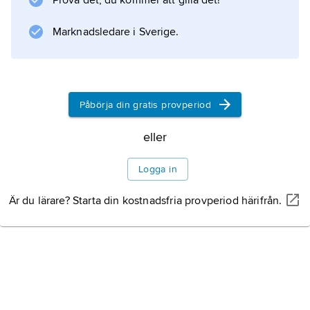
Prova det, du kommer att gilla det!
blev grundläggande för medicinsk
undervisning. Han författade tio traktater om
Marknadsledare i Sverige.
ögat, som översattes till latin före slutet av
1000-talet. Synen var enligt Hunayn ibn Ishaq
en produkt av ljusstrålar som utsändes från
ögat.
Påbörja din gratis provperiod
eller
Information om artikeln
Logga in
Är du lärare? Starta din kostnadsfria provperiod härifrån.