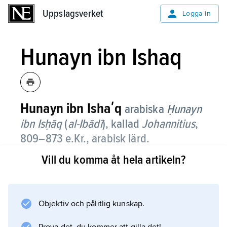
Uppslagsverket
Uppslagsverket
Logga in
Hunayn ibn Ishaq
Hunayn ibn Ishaʹq
arabiska
Ḥunayn
ibn Isḥāq
(
al-Ibādī
), kallad
Johannitius
,
809–873 e.Kr., arabisk lärd.
Vill du komma åt hela artikeln?
Hunayn ibn Ishaq översatte
Galenos
’ medicinska verk från grekiska till arabiska;
denna
Objektiv och pålitlig kunskap.
Isagoge