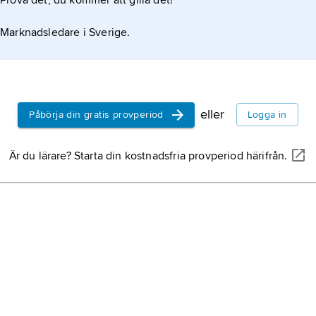
Prova det, du kommer att gilla det!
beräknas med statistiska metoder med utgångspunkt
oder.
Marknadsledare i Sverige.
eller
Påbörja din gratis provperiod
Logga in
Är du lärare? Starta din kostnadsfria provperiod härifrån.