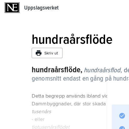
Uppslagsverket
Uppslagsverket
hundraårsflöde
Skriv ut
hundraårsflöde,
hundraårsflod
,
de
genomsnitt endast en gång på hundra
Detta begrepp används ibland vid dimensio
Dammbyggnader, där stor skada kan vållas
tusenårs
- eller
tiotusenårsflödet