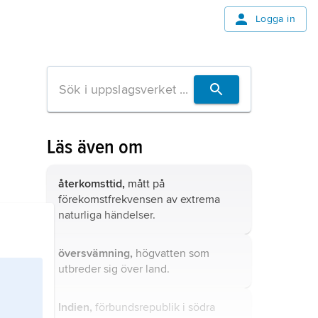
Logga in
Läs även om
återkomsttid,
mått på
förekomstfrekvensen av extrema
naturliga händelser.
översvämning,
högvatten som
utbreder sig över land.
Indien,
förbundsrepublik i södra