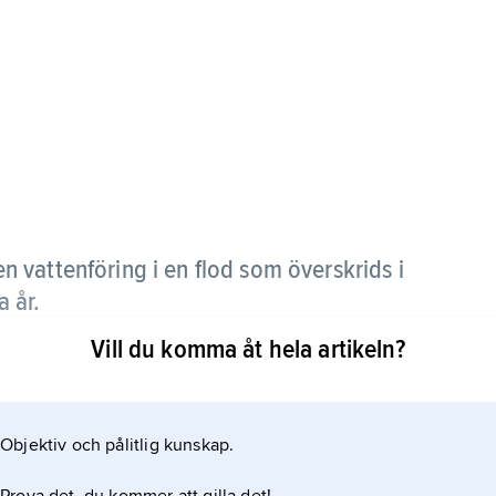
n vattenföring i en flod som överskrids i
 år.
Vill du komma åt hela artikeln?
nering av olika byggnationer i och vid vattendrag.
 om dammen brister, dimensioneras oftast efter
Objektiv och pålitlig kunskap.