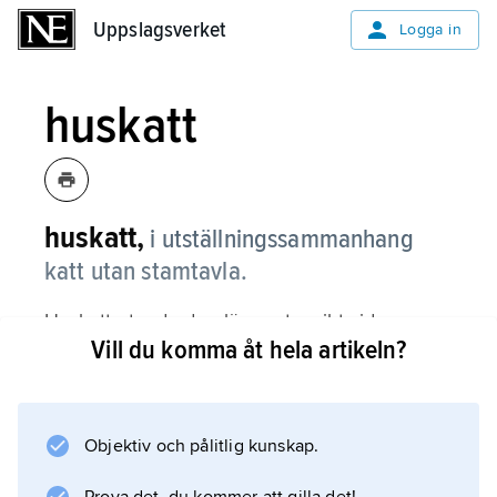
Uppslagsverket
Uppslagsverket
Logga in
huskatt
huskatt,
i utställningssammanhang
katt utan stamtavla.
Huskattsstandarden lägger tonvikt vid
Vill du komma åt hela artikeln?
kondition, sundhet och temperament; f.ö.
bedöms katten efter domarens egen smak.
Tävlande i huskattsklass skall vara minst sex
månader gammal; är den över tio månader
Objektiv och pålitlig kunskap.
gammal skall den vara kastrerad.