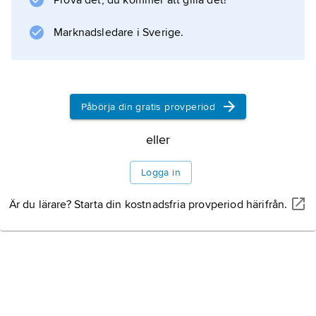
Prova det, du kommer att gilla det!
Marknadsledare i Sverige.
Information om artikeln
Påbörja din gratis provperiod
eller
Logga in
Är du lärare? Starta din kostnadsfria provperiod härifrån.