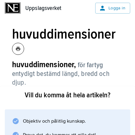
Uppslagsverket
Uppslagsverket
Logga in
huvuddimensioner
huvuddimensioner,
för fartyg
entydigt bestämd längd, bredd och
djup.
Vill du komma åt hela artikeln?
Längden mellan perpendiklarna
,
L
pp
Objektiv och pålitlig kunskap.
, är avståndet mellan den förliga och den